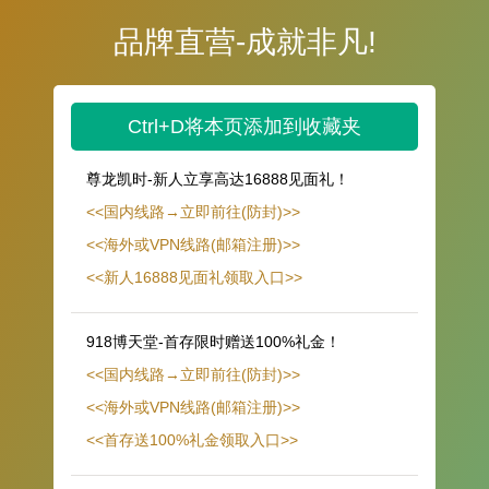
品牌直营-成就非凡!
Ctrl+D将本页添加到收藏夹
尊龙凯时-新人立享高达16888见面礼！
<<国内线路→立即前往(防封)>>
<<海外或VPN线路(邮箱注册)>>
<<新人16888见面礼领取入口>>
918博天堂-首存限时赠送100%礼金！
<<国内线路→立即前往(防封)>>
<<海外或VPN线路(邮箱注册)>>
<<首存送100%礼金领取入口>>